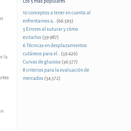
Los 5 más populares
10 conceptos a tener en cuenta al
as
enfrentarnos a…
(66.595)
5 Errores al suturar y cómo
evitarlos
(39.987)
6 Técnicas en desplazamientos
cutáneos para el…
(39.426)
e la
Curvas de glucosa
(36.577)
8 criterios para la evaluación de
artes
mercados
(34.372)
an