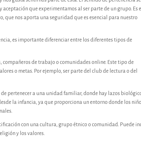
 nos gusta sentirnos parte de esta. El sentido de pertenencia s
d y aceptación que experimentamos al ser parte de un grupo. Es 
go, que nos aporta una seguridad que es esencial para nuestro
cia, es importante diferenciar entre los diferentes tipos de
os, compañeros de trabajo o comunidades online. Este tipo de
alores o metas. Por ejemplo, ser parte del club de lectura o del
ión de pertenecer a una unidad familiar, donde hay lazos biológic
 desde la infancia, ya que proporciona un entorno donde los niñ
nales.
entificación con una cultura, grupo étnico o comunidad. Puede in
ligión y los valores.