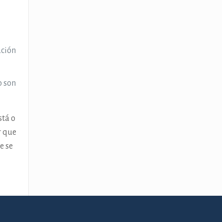
ación
o son
stá o
r que
e se