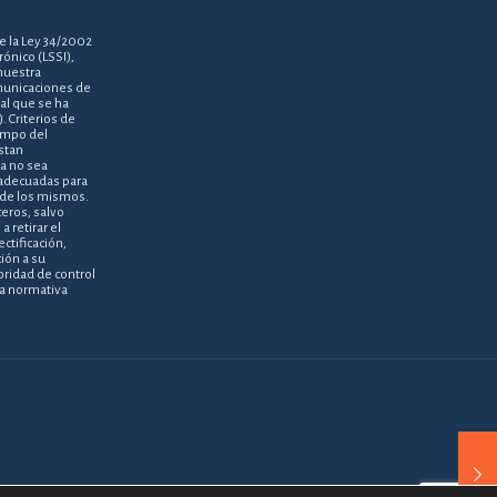
e la Ley 34/2002
rónico (LSSI),
nuestra
omunicaciones de
 al que se ha
. Criterios de
empo del
stan
a no sea
 adecuadas para
l de los mismos.
eros, salvo
 retirar el
tificación,
ión a su
oridad de control
la normativa