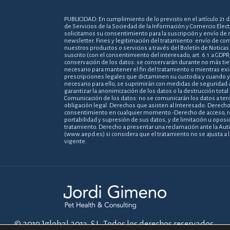
PUBLICIDAD: En cumplimiento de lo previsto en el artículo 21 d
de Servicios de la Sociedad de la Información y Comercio Elect
solicitamos su consentimiento para la suscripción y envío de 
newsletter. Fines y legitimación del tratamiento: envío de c
nuestros productos o servicios a través del Boletín de Noticas
suscrito (con el consentimiento del interesado, art. 6.1.a GDPR)
conservación de los datos: se conservarán durante no más ti
necesario para mantener el fin del tratamiento o mientras exi
prescripciones legales que dictaminen su custodia y cuando y
necesario para ello, se suprimirán con medidas de seguridad
garantizar la anonimización de los datos o la destrucción tota
Comunicación de los datos: no se comunicarán los datos a terc
obligación legal. Derechos que asisten al Interesado: Derecho a
consentimiento en cualquier momento.-Derecho de acceso, rec
portabilidad y supresión de sus datos, y de limitación u oposic
tratamiento. Derecho a presentar una reclamación ante la Aut
(www.aepd.es) si considera que el tratamiento no se ajusta a 
vigente.
© 2019 Jglobal 2013, S.L. Todos los derechos reservados.