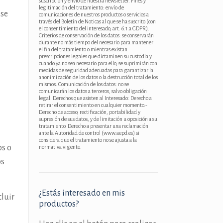
e
suscripción y envío de nuestra newsletter. Fines y
legitimación del tratamiento: envío de
ese
comunicaciones de nuestros productos o servicios a
través del Boletín de Noticas al que se ha suscrito (con
el consentimiento del interesado, art. 6.1.a GDPR).
Criterios de conservación de los datos: se conservarán
durante no más tiempo del necesario para mantener
el fin del tratamiento o mientras existan
prescripciones legales que dictaminen su custodia y
cuando ya no sea necesario para ello, se suprimirán con
medidas de seguridad adecuadas para garantizar la
anonimización de los datos o la destrucción total de los
mismos. Comunicación de los datos: no se
comunicarán los datos a terceros, salvo obligación
legal. Derechos que asisten al Interesado: Derecho a
retirar el consentimiento en cualquier momento.-
Derecho de acceso, rectificación, portabilidad y
supresión de sus datos, y de limitación u oposición a su
tratamiento. Derecho a presentar una reclamación
ante la Autoridad de control (www.aepd.es) si
considera que el tratamiento no se ajusta a la
os o
normativa vigente.
os
¿Estás interesado en mis
cluir
productos?