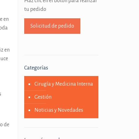
Haz clic en el botón para realizar
tu pedido
e en
Solicitud de pedido
toda
iz en
duce
Categorías
Cirugía y Medicina Interna
s
Gestión
Noticias y Novedades
do de