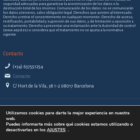
seguridad adecuadas para garantizar la anonimización de los datos o la
destrucción total de los mismos. Comunicación de los datos: no se comunicarán
los datos a terceros, salvo obligación legal. Derechos que asisten al Interesado:
Derecho a retirar el consentimiento en cualquier momento.-Derecho de acceso,
rectificación, portabilidad y supresión de sus datos, y de limitación u oposición a
su tratamiento. Derecho a presentar una reclamación ante la Autoridad de control
(www.aepd.es) si considera que el tratamiento no se ajusta a la normativa
vigente.
Contacto
(+34) 637551254
Contacto
C/ Hort de la Vila, 38 1-2 08017 Barcelona
Utilizamos cookies para darte la mejor experiencia en nuestra
web.
Puedes informarte más sobre qué cookies estamos utilizando o
desactivarlas en los
AJUSTES
.
© 2019 Jglobal 2013, S.L. Todos los derechos reservados.
Aviso legal
Política de privacidad
Política de cookies
Política
|
|
|